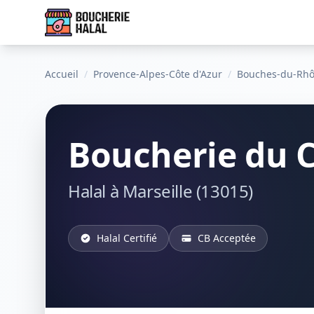
Accueil
/
Provence-Alpes-Côte d'Azur
/
Bouches-du-Rh
Boucherie du C
Halal à Marseille (13015)
Halal Certifié
CB Acceptée