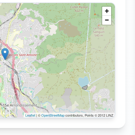
+
−
Leaflet
| ©
OpenStreetMap
contributors, Points © 2012 LINZ