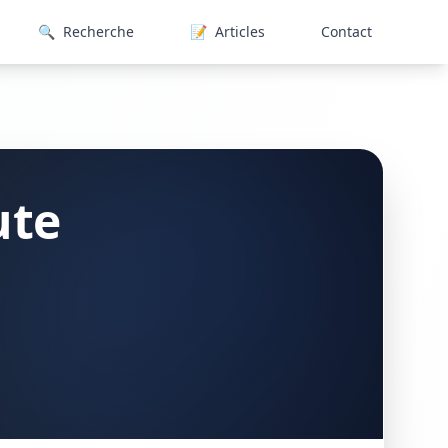
🔍
Recherche
📝
Articles
Contact
ute