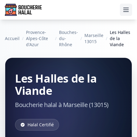
Ouvr
Provence-
Bouches-
Les Halles
Marseille
Accueil
/
Alpes-Côte
/
du-
/
/
de la
13015
d'Azur
Rhône
Viande
Les Halles de la
Viande
Boucherie halal à Marseille (13015)
Halal Certifié