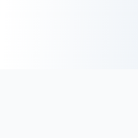
BoucherieHalal.net
Trouvez les coordonnées des boucheries et charcuteries halal
en France. Découvrez une sélection minutieuse de
boucheries proposant des viandes de qualité, certifiées halal