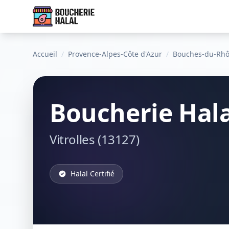
Accueil
/
Provence-Alpes-Côte d'Azur
/
Bouches-du-Rh
Boucherie Hala
Vitrolles (13127)
Halal Certifié