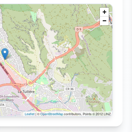
+
−
Leaflet
| ©
OpenStreetMap
contributors, Points © 2012 LINZ