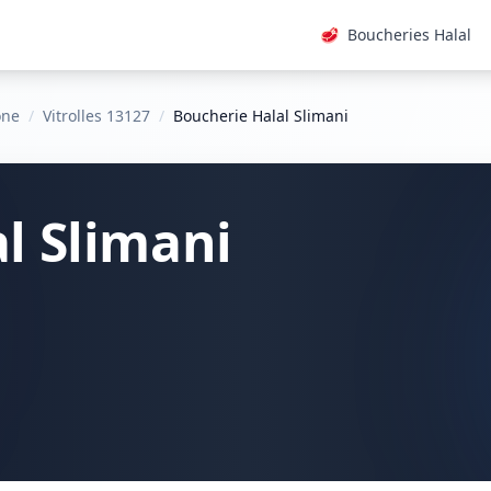
🥩
Boucheries Halal
ône
/
Vitrolles 13127
/
Boucherie Halal Slimani
l Slimani