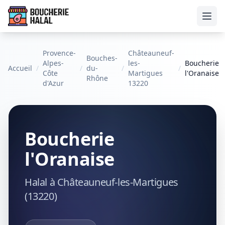
Ouvr
Provence-
Châteauneuf-
Bouches-
Alpes-
les-
Boucherie
Accueil
/
/
du-
/
/
Côte
Martigues
l'Oranaise
Rhône
d'Azur
13220
Boucherie
l'Oranaise
Halal à Châteauneuf-les-Martigues
(13220)