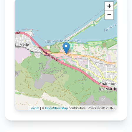
+
−
Leaflet
| ©
OpenStreetMap
contributors, Points © 2012 LINZ