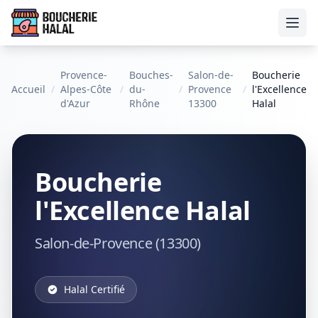
Ouvr
Provence-
Bouches-
Salon-de-
Boucherie
Accueil
/
Alpes-Côte
/
du-
/
Provence
/
l'Excellence
d'Azur
Rhône
13300
Halal
Boucherie
l'Excellence Halal
Salon-de-Provence (13300)
Halal Certifié