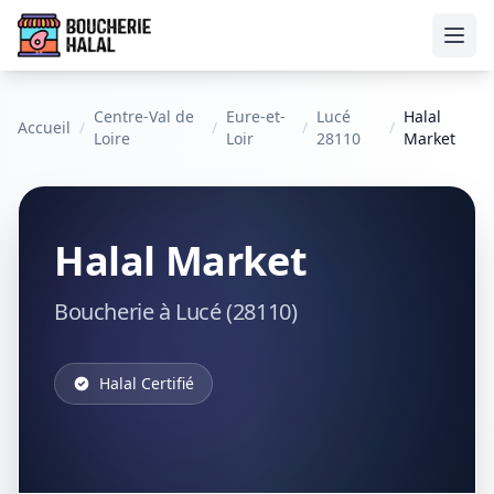
Ouvr
Centre-Val de
Eure-et-
Lucé
Halal
Accueil
/
/
/
/
Loire
Loir
28110
Market
Halal Market
Boucherie à Lucé (28110)
Halal Certifié