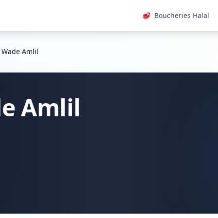
🥩
Boucheries Halal
 Wade Amlil
e Amlil