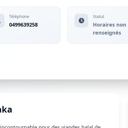
Téléphone
Statut
0499639258
Horaires non
renseignés
aka
 incontournable pour des viandes halal de