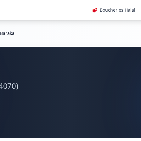
🥩
Boucheries Halal
 Baraka
34070)