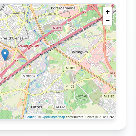
+
−
Leaflet
| ©
OpenStreetMap
contributors, Points © 2012 LINZ