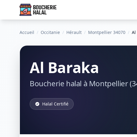
Accueil
/
Occitanie
/
Hérault
/
Montpellier 34070
/
Al
Al Baraka
Boucherie halal à Montpellier (
Halal Certifié