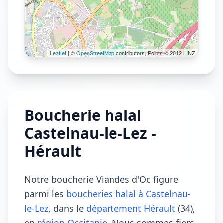
Leaflet
| ©
OpenStreetMap
contributors, Points © 2012 LINZ
Boucherie halal
Castelnau-le-Lez -
Hérault
Notre boucherie Viandes d'Oc figure
parmi les
boucheries halal à Castelnau-
le-Lez
, dans le
département Hérault
(34),
en
région Occitanie
. Nous sommes fiers