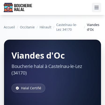
Ouvr
Castelnau-le-
Viandes
Accueil
/
Occitanie
/
Hérault
/
/
Lez 34170
d'Oc
Viandes d'Oc
Boucherie halal à Castelnau-le-Lez
(34170)
Halal Certifié