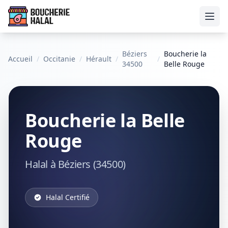
Ouvr
Béziers
Boucherie la
Accueil
/
Occitanie
/
Hérault
/
/
34500
Belle Rouge
Boucherie la Belle
Rouge
Halal à Béziers (34500)
Halal Certifié