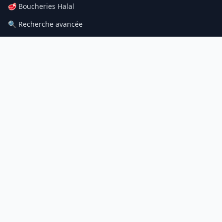
🥩 Boucheries Halal
🔍 Recherche avancée
📝 Articles
Contact
À PROPOS
Contact
Mentions légales
Politique de confidentialité
CGU
© 2026 BoucherieHalal.net. Tous droits réservés.