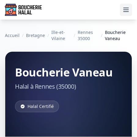
Ouvr
Ille-et-
Rennes
Boucherie
Accueil
/
Bretagne
/
/
/
Vilaine
35000
Vaneau
Boucherie Vaneau
Halal à Rennes (35000)
Halal Certifié