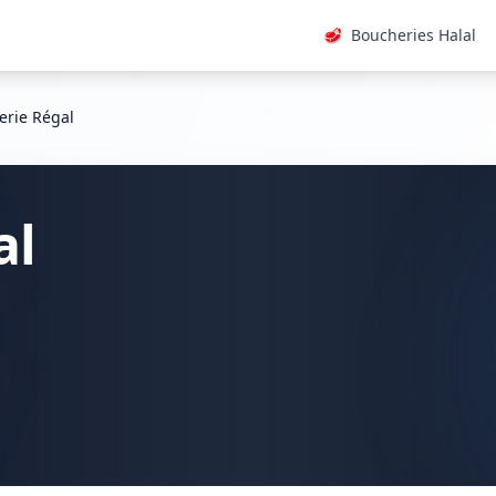
🥩
Boucheries Halal
erie Régal
al