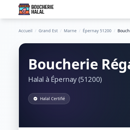
Accueil
/
Grand Est
/
Marne
/
Épernay 51200
/
Bouch
Boucherie Rég
Halal à Épernay (51200)
Halal Certifié