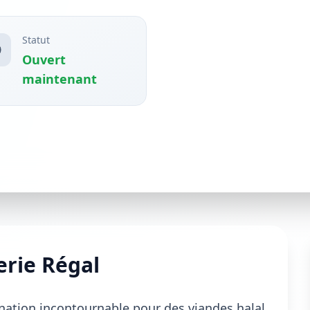
Statut
Ouvert
maintenant
erie Régal
nation incontournable pour des viandes halal