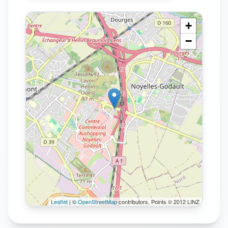
+
−
Leaflet
| ©
OpenStreetMap
contributors, Points © 2012 LINZ