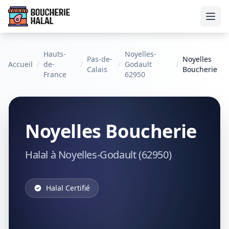
Ouvr
Hauts-
Noyelles-
Pas-de-
Noyelles
Accueil
/
de-
/
/
Godault
/
Calais
Boucherie
France
62950
Noyelles Boucherie
Halal à Noyelles-Godault (62950)
Halal Certifié