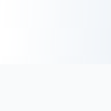
BoucherieHalal.net
Trouvez les coordonnées des boucheries et charcuteries halal