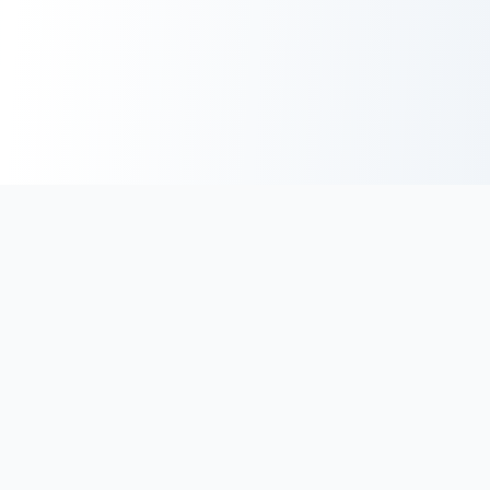
BoucherieHalal.net
Trouvez les coordonnées des boucheries et charcuteries halal
en France. Découvrez une sélection minutieuse de
boucheries proposant des viandes de qualité, certifiées halal
au meilleur prix.