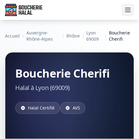
Ouvr
Auvergne-
Lyon
Boucherie
Accueil
/
/
Rhône
/
/
Rhône-Alpes
69009
Cherifi
Boucherie Cherifi
Halal à Lyon (69009)
Halal Certifié
AVS