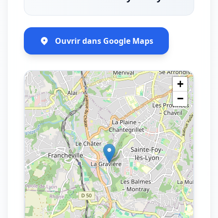
Ouvrir dans Google Maps
+
−