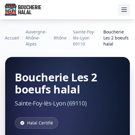
Ouvr
Auvergne-
Sainte-Foy-
Boucherie
Accueil
/
Rhône-
/
Rhône
/
lès-Lyon
/
Les 2 boeufs
Alpes
69110
halal
Boucherie Les 2
boeufs halal
Sainte-Foy-lès-Lyon (69110)
Halal Certifié