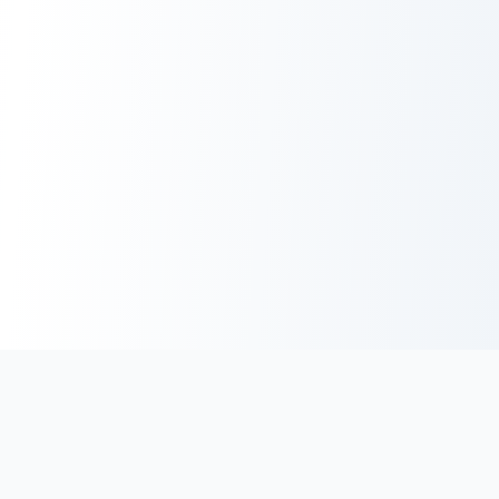
BoucherieHalal.net