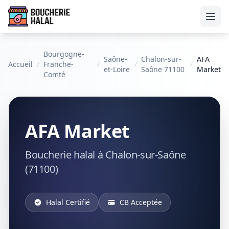
Ouvr
Bourgogne-
Saône-
Chalon-sur-
AFA
Accueil
/
Franche-
/
/
/
et-Loire
Saône 71100
Market
Comté
AFA Market
Boucherie halal à Chalon-sur-Saône
(71100)
Halal Certifié
CB Acceptée