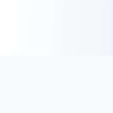
BoucherieHalal.net
Trouvez les coordonnées des boucheries et charcuteries halal
en France. Découvrez une sélection minutieuse de
boucheries proposant des viandes de qualité, certifiées halal