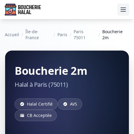
Ouvr
Île-de-
Paris
Boucherie
Accueil
/
/
Paris
/
/
France
75011
2m
Boucherie 2m
Halal à Paris (75011)
Halal Certifié
AVS
CB Acceptée