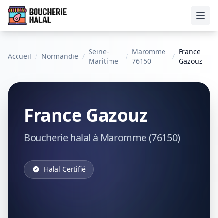
Ouvr
Seine-
Maromme
France
Accueil
/
Normandie
/
/
/
Maritime
76150
Gazouz
France Gazouz
Boucherie halal à Maromme (76150)
Halal Certifié