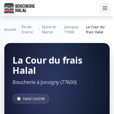
Ouvr
Île-de-
Seine-et-
Jossigny
La Cour du
Accueil
/
/
/
/
France
Marne
77600
frais Halal
La Cour du frais
Halal
Boucherie à Jossigny (77600)
Halal Certifié