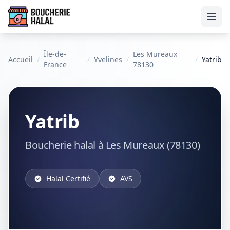
Ouvr
Île-de-
Les Mureaux
Accueil
/
/
Yvelines
/
/
Yatrib
France
78130
Yatrib
Boucherie halal à Les Mureaux (78130)
Halal Certifié
AVS