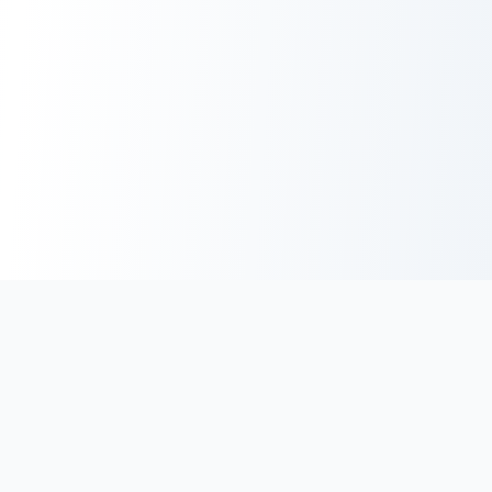
BoucherieHalal.net
Trouvez les coordonnées des boucheries et charcuteries halal