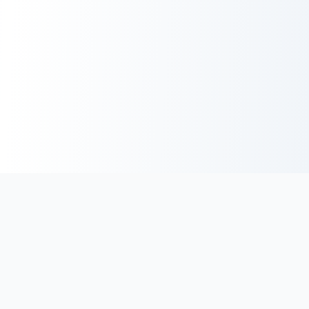
BoucherieHalal.net
Trouvez les coordonnées des boucheries et charcuteries halal