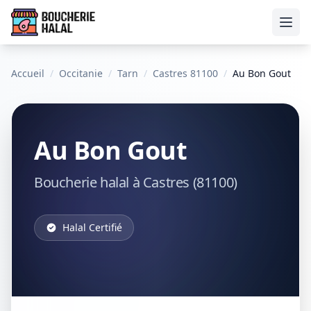
Ouvr
Accueil
/
Occitanie
/
Tarn
/
Castres 81100
/
Au Bon Gout
Au Bon Gout
Boucherie halal à Castres (81100)
Halal Certifié