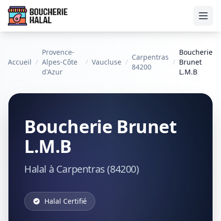
Ouvr
Provence-
Boucherie
Carpentras
Accueil
/
Alpes-Côte
/
Vaucluse
/
/
Brunet
84200
d'Azur
L.M.B
Boucherie Brunet
L.M.B
Halal à Carpentras (84200)
Halal Certifié