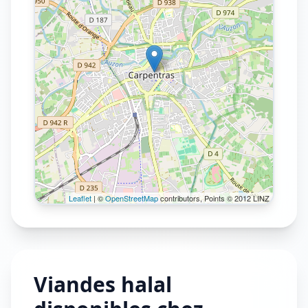
Leaflet
| ©
OpenStreetMap
contributors, Points © 2012 LINZ
Viandes halal