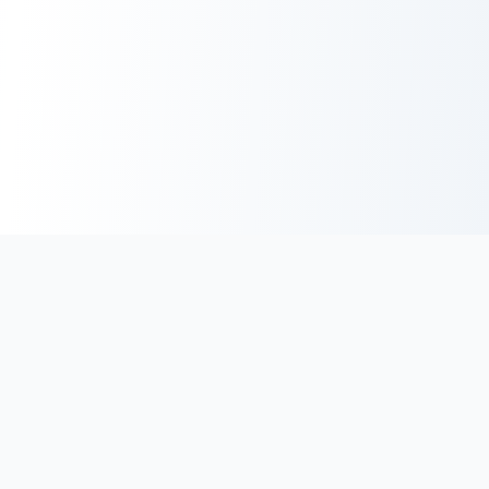
BoucherieHalal.net
Trouvez les coordonnées des boucheries et charcuteries halal
en France. Découvrez une sélection minutieuse de
boucheries proposant des viandes de qualité, certifiées halal