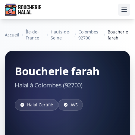
Ouvr
Île-de-
Hauts-de-
Colombes
Boucherie
Accueil
/
/
/
/
France
Seine
92700
farah
Boucherie farah
Halal à Colombes (92700)
Halal Certifié
AVS