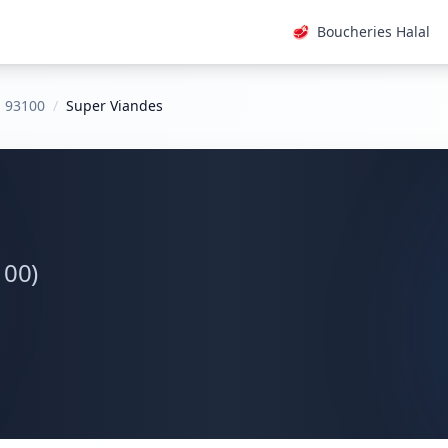
🥩
Boucheries Halal
l 93100
/
Super Viandes
100)