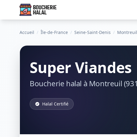
Accueil
/
Île-de-France
/
Seine-Saint-Denis
/
Montreui
Super Viandes
Boucherie halal à Montreuil (93
Halal Certifié