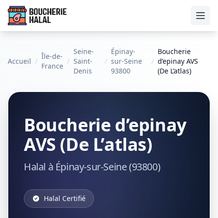
Ouvr
Seine-
Épinay-
Boucherie
Île-de-
Accueil
/
/
Saint-
/
sur-Seine
/
d’epinay AVS
France
Denis
93800
(De L’atlas)
Boucherie d’epinay
AVS (De L’atlas)
Halal à Épinay-sur-Seine (93800)
Halal Certifié