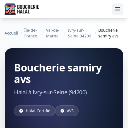
Ouvr
Île-de-
Val-de-
Ivry-sur-
Boucherie
Accueil
/
/
/
/
France
Marne
Seine 94200
samiry avs
Boucherie samiry
avs
Halal à Ivry-sur-Seine (94200)
Halal Certifié
AVS