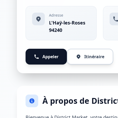
Adresse
L'Haÿ-les-Roses
94240
Appeler
Itinéraire
À propos de Distri
Bienvenue à District Market, votre desti