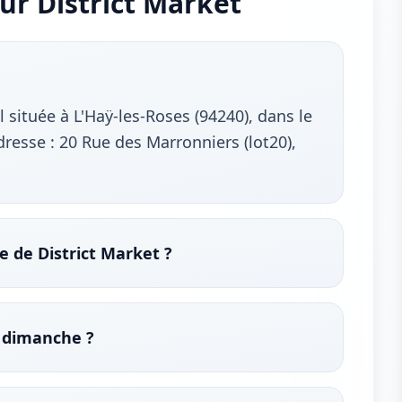
ur District Market
 située à L'Haÿ-les-Roses (94240), dans le
resse : 20 Rue des Marronniers (lot20),
e de District Market ?
e dimanche ?