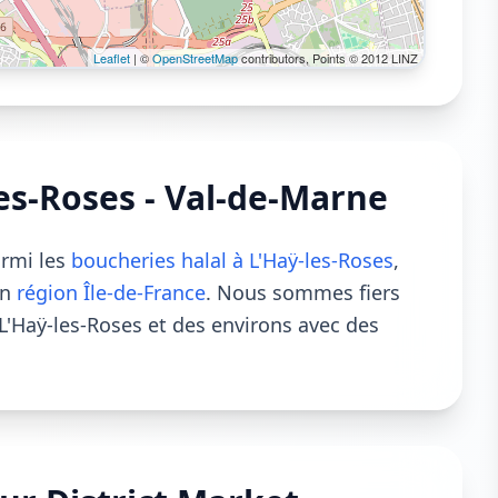
Leaflet
| ©
OpenStreetMap
contributors, Points © 2012 LINZ
es-Roses - Val-de-Marne
armi les
boucheries halal à L'Haÿ-les-Roses
,
en
région Île-de-France
. Nous sommes fiers
Haÿ-les-Roses et des environs avec des