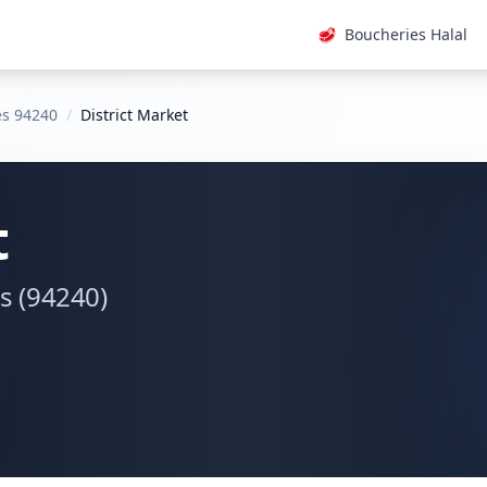
🥩
Boucheries Halal
es 94240
/
District Market
t
s (94240)