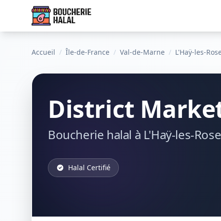
Accueil
/
Île-de-France
/
Val-de-Marne
/
L'Haÿ-les-Ros
District Marke
Boucherie halal à L'Haÿ-les-Rose
Halal Certifié