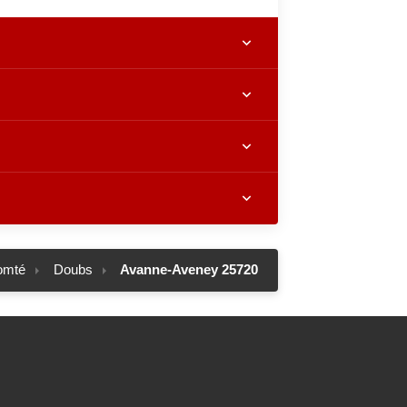
omté
Doubs
Avanne-Aveney 25720