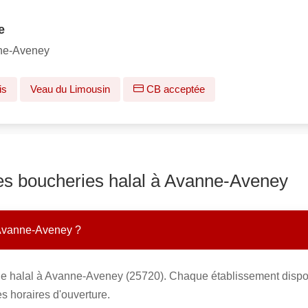
e
ne-Aveney
is
Veau du Limousin
CB acceptée
les boucheries halal à Avanne-Aveney
 Avanne-Aveney ?
ie halal à Avanne-Aveney (25720). Chaque établissement dispos
s horaires d'ouverture.