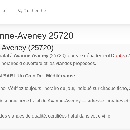
lal
🔍 Recherche
vanne-Aveney 25720
e-Aveney (25720)
halal à Avanne-Aveney
(25720), dans le département
Doubs
(2
s horaires d'ouverture et les viandes proposées.
st
SARL Un Coin De...Méditérranée
.
e. Vérifiez toujours l'horaire du jour, indiqué sur chaque fiche,
rir la boucherie halal de Avanne-Aveney — adresse, horaires et
s viandes de qualité, certifiées halal dans votre ville.