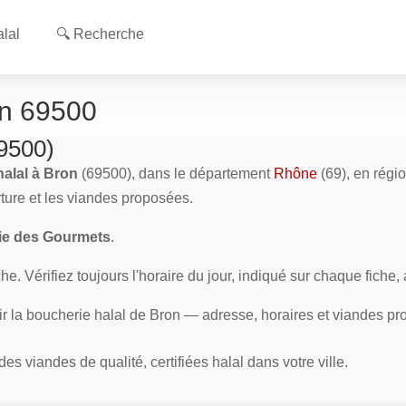
lal
🔍 Recherche
on 69500
69500)
halal à Bron
(69500), dans le département
Rhône
(69), en régi
rture et les viandes proposées.
ie des Gourmets
.
e. Vérifiez toujours l'horaire du jour, indiqué sur chaque fiche,
ir la boucherie halal de Bron — adresse, horaires et viandes p
s viandes de qualité, certifiées halal dans votre ville.