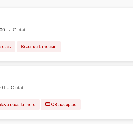
00 La Ciotat
rolais
Bœuf du Limousin
0 La Ciotat
levé sous la mère
CB acceptée