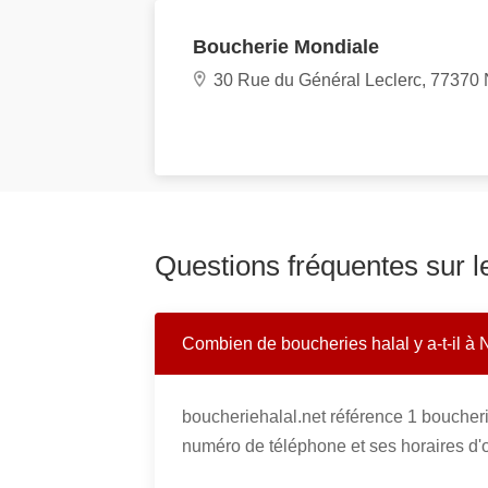
Boucherie Mondiale
30 Rue du Général Leclerc, 77370
Questions fréquentes sur l
Combien de boucheries halal y a-t-il à 
boucheriehalal.net référence 1 boucher
numéro de téléphone et ses horaires d'