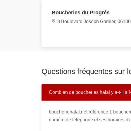
Boucheries du Progrés
8 Boulevard Joseph Garnier, 06100
Questions fréquentes sur l
Combien de boucheries halal y a-t-il à 
boucheriehalal.net référence 1 boucher
numéro de téléphone et ses horaires d'