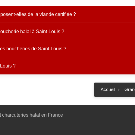
osent-elles de la viande certifiée ?
oucherie halal à Saint-Louis ?
les boucheries de Saint-Louis ?
-Louis ?
Accueil
Gran
 charcuteries halal en France