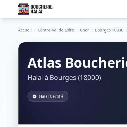
Accueil
/
Centre-Val de Loire
/
Cher
/
Bourges 18000
/
Atlas Boucheri
Halal à Bourges (18000)
Halal Certifié