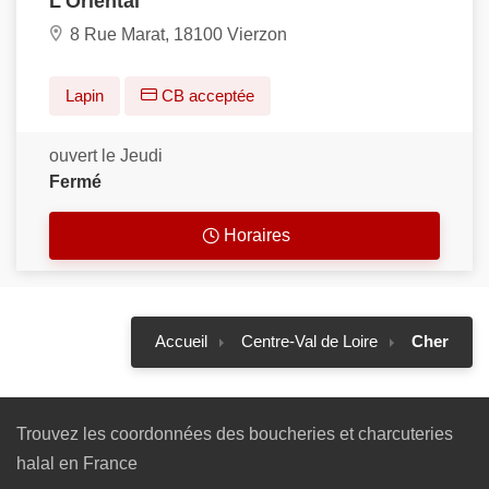
L'Oriental
8 Rue Marat, 18100 Vierzon
Lapin
CB acceptée
ouvert le Jeudi
Fermé
Horaires
Accueil
Centre-Val de Loire
Cher
Trouvez les coordonnées des boucheries et charcuteries
halal en France