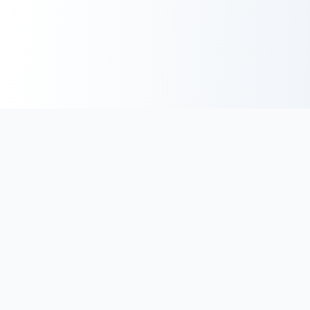
BoucherieHalal.net
Trouvez les coordonnées des boucheries et charcuteries halal
en France. Découvrez une sélection minutieuse de
boucheries proposant des viandes de qualité, certifiées halal
au meilleur prix.
Facebook
Twitter
Instagram