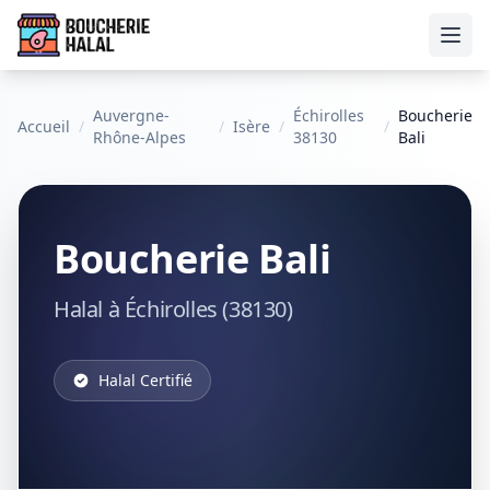
Ouvr
Auvergne-
Échirolles
Boucherie
Accueil
/
/
Isère
/
/
Rhône-Alpes
38130
Bali
Boucherie Bali
Halal à Échirolles (38130)
Halal Certifié