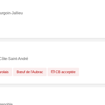
urgoin-Jallieu
Côte-Saint-André
rolais
Bœuf de l'Aubrac
CB acceptée
Grenoble