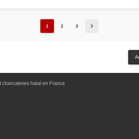
1
2
3
A
 charcuteries halal en France