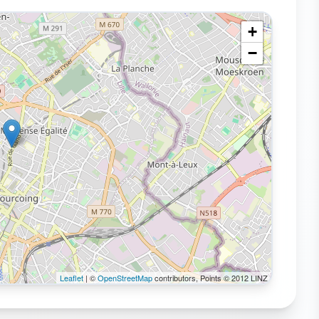
+
−
Leaflet
| ©
OpenStreetMap
contributors, Points © 2012 LINZ