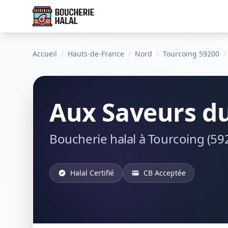
Accueil
/
Hauts-de-France
/
Nord
/
Tourcoing 59200
/
Aux Saveurs du
Boucherie halal à Tourcoing (59
Halal Certifié
CB Acceptée