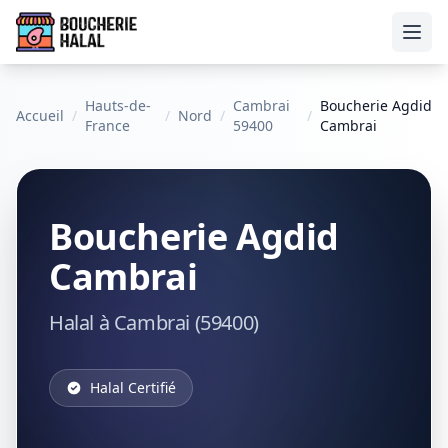
Ouvr
Hauts-de-
Cambrai
Boucherie Agdid
Accueil
/
/
Nord
/
/
France
59400
Cambrai
Boucherie Agdid
Cambrai
Halal à Cambrai (59400)
Halal Certifié