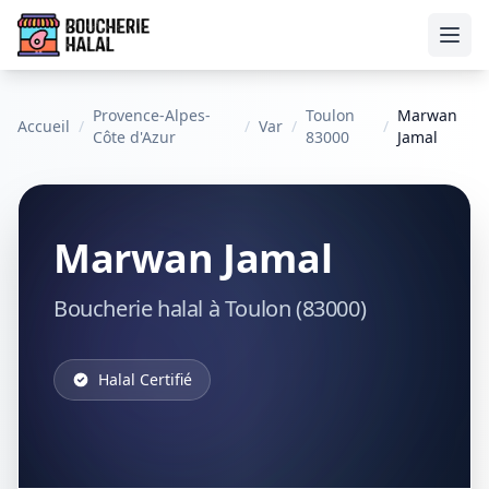
Ouvr
Provence-Alpes-
Toulon
Marwan
Accueil
/
/
Var
/
/
Côte d'Azur
83000
Jamal
Marwan Jamal
Boucherie halal à Toulon (83000)
Halal Certifié