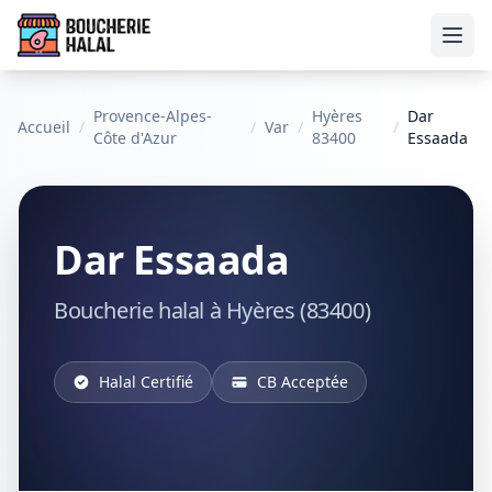
Ouvr
Provence-Alpes-
Hyères
Dar
Accueil
/
/
Var
/
/
Côte d'Azur
83400
Essaada
Dar Essaada
Boucherie halal à Hyères (83400)
Halal Certifié
CB Acceptée