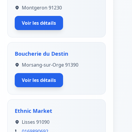
Montgeron 91230
Voir les détails
Boucherie du Destin
Morsang-sur-Orge 91390
Voir les détails
Ethnic Market
Lisses 91090
0169890692