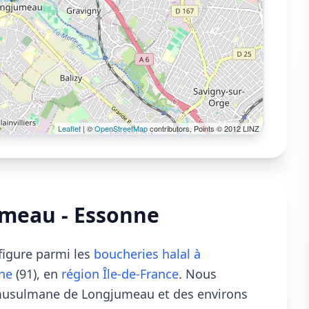
Leaflet
| ©
OpenStreetMap
contributors, Points © 2012 LINZ
umeau - Essonne
figure parmi les
boucheries halal à
ne
(91), en
région Île-de-France
. Nous
musulmane de Longjumeau et des environs