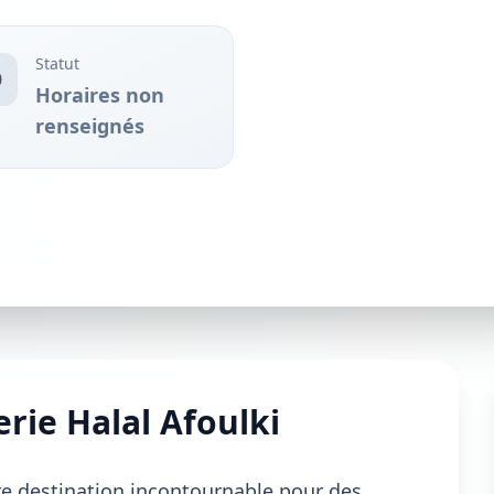
Statut
Horaires non
renseignés
rie Halal Afoulki
re destination incontournable pour des