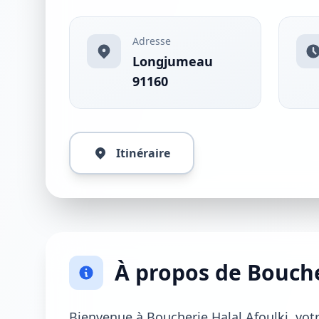
Adresse
Longjumeau
91160
Itinéraire
À propos de Bouche
Bienvenue à Boucherie Halal Afoulki, vot