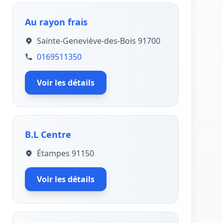
Au rayon frais
Sainte-Geneviève-des-Bois 91700
0169511350
Voir les détails
B.L Centre
Étampes 91150
Voir les détails