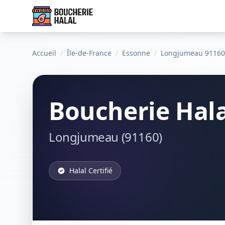
Accueil
/
Île-de-France
/
Essonne
/
Longjumeau 91160
Boucherie Hala
Longjumeau (91160)
Halal Certifié