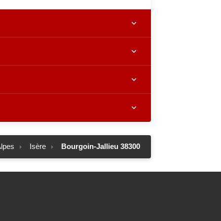
lpes
Isère
Bourgoin-Jallieu 38300