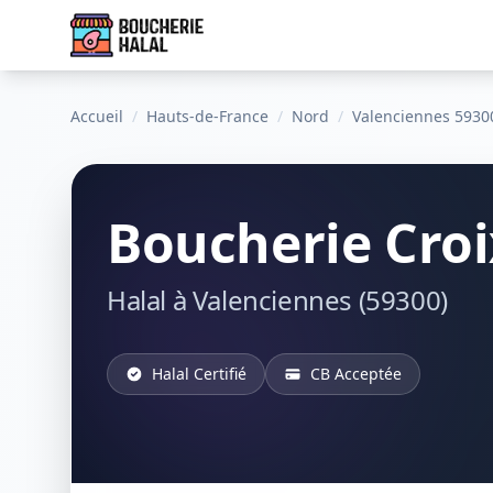
Accueil
/
Hauts-de-France
/
Nord
/
Valenciennes 5930
Boucherie Croi
Halal à Valenciennes (59300)
Halal Certifié
CB Acceptée