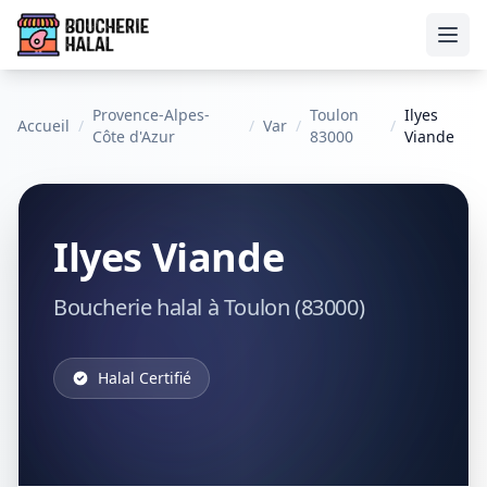
Ouvr
Provence-Alpes-
Toulon
Ilyes
Accueil
/
/
Var
/
/
Côte d'Azur
83000
Viande
Ilyes Viande
Boucherie halal à Toulon (83000)
Halal Certifié