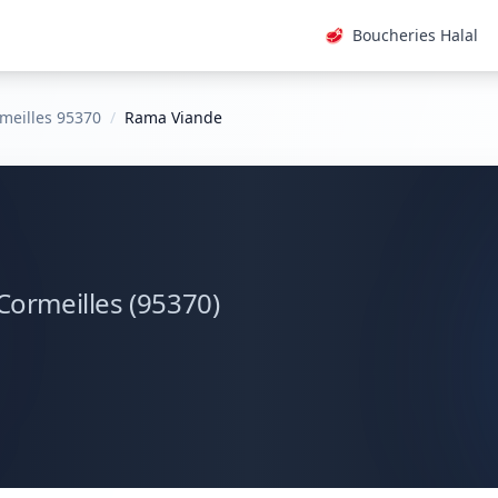
🥩
Boucheries Halal
meilles 95370
/
Rama Viande
Cormeilles (95370)