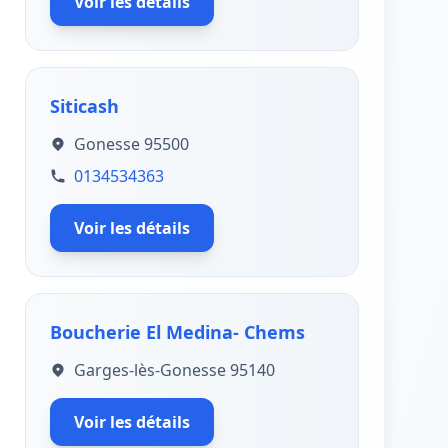
Voir les détails
Siticash
Gonesse 95500
0134534363
Voir les détails
Boucherie El Medina- Chems
Garges-lès-Gonesse 95140
Voir les détails