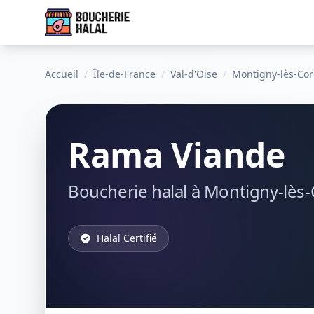
Accueil
/
Île-de-France
/
Val-d'Oise
/
Montigny-lès-Cor
Rama Viande
Boucherie halal à Montigny-lès-
Halal Certifié