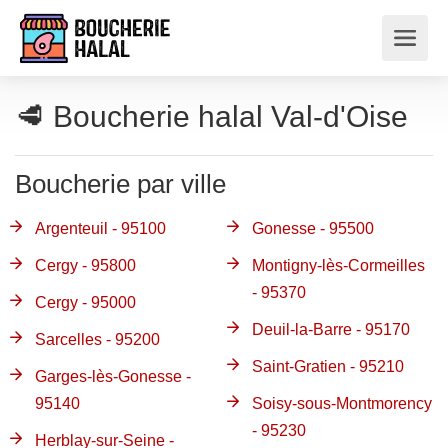
🥩 Boucherie halal Val-d'Oise
Boucherie par ville
Argenteuil - 95100
Gonesse - 95500
Cergy - 95800
Montigny-lès-Cormeilles
- 95370
Cergy - 95000
Deuil-la-Barre - 95170
Sarcelles - 95200
Saint-Gratien - 95210
Garges-lès-Gonesse -
95140
Soisy-sous-Montmorency
- 95230
Herblay-sur-Seine -